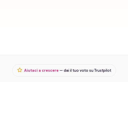
Aiutaci a crescere
— dai il tuo voto su Trustpilot
Termini
Privacy
Lavora con noi
© 2026 Karmica · Cartomanzia in chat e voce ·
Riservato ai
maggiorenni (18+)
Servizio di intrattenimento. Le consulenze non sostituiscono pareri medici,
legali, finanziari o psicologici. Vietato ai minori di 18 anni.
Gea s.r.l. · P.IVA 03568930980 · REA n. BS 545418