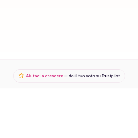
Aiutaci a crescere
— dai il tuo voto su Trustpilot
Termini
Privacy
Lavora con noi
© 2026 Karmica · Cartomanzia in chat e voce ·
Riservato ai
maggiorenni (18+)
Servizio di intrattenimento. Le consulenze non sostituiscono pareri medici,
legali, finanziari o psicologici. Vietato ai minori di 18 anni.
Gea s.r.l. · P.IVA 03568930980 · REA n. BS 545418