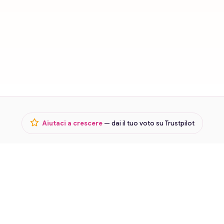
Aiutaci a crescere
— dai il tuo voto su Trustpilot
Termini
Privacy
Lavora con noi
© 2026 Karmica · Cartomanzia in chat e voce ·
Riservato ai
maggiorenni (18+)
Servizio di intrattenimento. Le consulenze non sostituiscono pareri medici,
legali, finanziari o psicologici. Vietato ai minori di 18 anni.
Gea s.r.l. · P.IVA 03568930980 · REA n. BS 545418