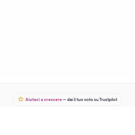
Aiutaci a crescere
— dai il tuo voto su Trustpilot
Termini
Privacy
Lavora con noi
© 2026 Karmica · Cartomanzia in chat e voce ·
Riservato ai maggiorenni (18+)
ento. Le consulenze non sostituiscono pareri medici, legali, finanziari o psicologici. Vieta