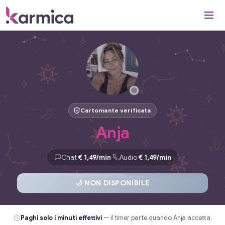
Cartomante verificata
Anja
·
Chat
€ 1,49/min
Audio
€ 1,49/min
🌙 NON DISPONIBILE
Paghi solo i minuti effettivi
— il timer parte quando Anja accetta.