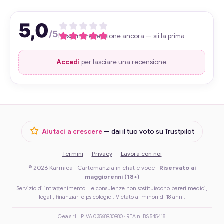
5,0
/5
Nessuna recensione ancora — sii la prima
Accedi
per lasciare una recensione.
Aiutaci a crescere
— dai il tuo voto su Trustpilot
Termini
Privacy
Lavora con noi
© 2026 Karmica · Cartomanzia in chat e voce ·
Riservato ai
maggiorenni (18+)
Servizio di intrattenimento. Le consulenze non sostituiscono pareri medici,
legali, finanziari o psicologici. Vietato ai minori di 18 anni.
Gea s.r.l. · P.IVA 03568930980 · REA n. BS 545418