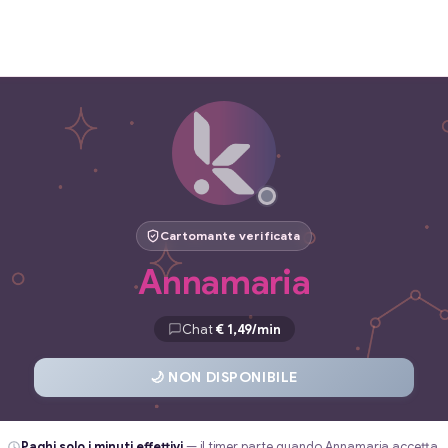
Cartomante verificata
Annamaria
Chat
€ 1,49/min
🌙 NON DISPONIBILE
Paghi solo i minuti effettivi
— il timer parte quando Annamaria accetta.