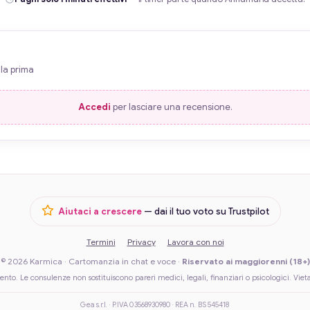
la prima
Accedi
per lasciare una recensione.
Aiutaci a crescere
— dai il tuo voto su Trustpilot
Termini
Privacy
Lavora con noi
© 2026 Karmica · Cartomanzia in chat e voce ·
Riservato ai maggiorenni (18+)
ento. Le consulenze non sostituiscono pareri medici, legali, finanziari o psicologici. Vieta
Gea s.r.l. · P.IVA 03568930980 · REA n. BS 545418