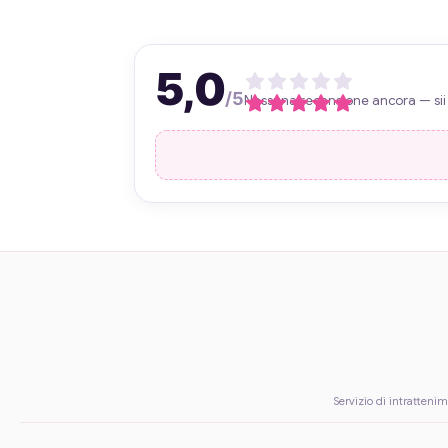
5,0
/5
Nessuna recensione ancora — sii 
Servizio di intrattenim