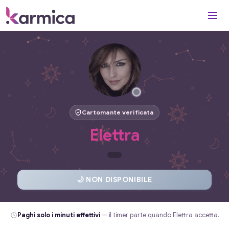
Cartomante verificata
Elettra
🌙 NON DISPONIBILE
Paghi solo i minuti effettivi
— il timer parte quando Elettra accetta.