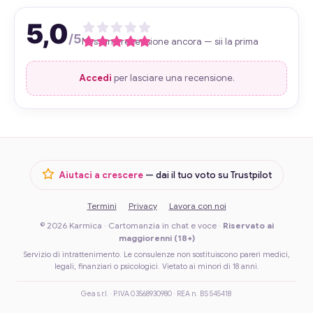
5,0
/5
Nessuna recensione ancora — sii la prima
Accedi
per lasciare una recensione.
Aiutaci a crescere
— dai il tuo voto su Trustpilot
Termini
Privacy
Lavora con noi
© 2026 Karmica · Cartomanzia in chat e voce ·
Riservato ai
maggiorenni (18+)
Servizio di intrattenimento. Le consulenze non sostituiscono pareri medici,
legali, finanziari o psicologici. Vietato ai minori di 18 anni.
Gea s.r.l. · P.IVA 03568930980 · REA n. BS 545418