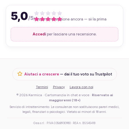
5,0
/5
Nessuna recensione ancora — sii la prima
Accedi
per lasciare una recensione.
Aiutaci a crescere
— dai il tuo voto su Trustpilot
Termini
Privacy
Lavora con noi
© 2026 Karmica · Cartomanzia in chat e voce ·
Riservato ai
maggiorenni (18+)
Servizio di intrattenimento. Le consulenze non sostituiscono pareri medici,
legali, finanziari o psicologici. Vietato ai minori di 18 anni.
Gea s.r.l. · P.IVA 03568930980 · REA n. BS 545418