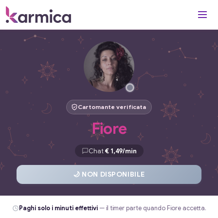
Cartomante verificata
Fiore
Chat
€ 1,49/min
🌙 NON DISPONIBILE
Paghi solo i minuti effettivi
— il timer parte quando Fiore accetta.