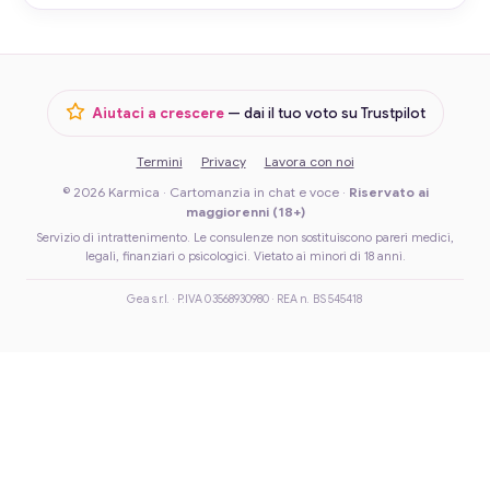
Aiutaci a crescere
— dai il tuo voto su Trustpilot
Termini
Privacy
Lavora con noi
© 2026 Karmica · Cartomanzia in chat e voce ·
Riservato ai
maggiorenni (18+)
Servizio di intrattenimento. Le consulenze non sostituiscono pareri medici,
legali, finanziari o psicologici. Vietato ai minori di 18 anni.
Gea s.r.l. · P.IVA 03568930980 · REA n. BS 545418