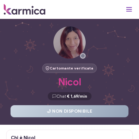
Cartomante verificata
Nicol
Chat
€ 1,69/min
🌙 NON DISPONIBILE
Chi è Nicol