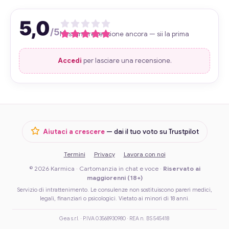
5,0
/5
Nessuna recensione ancora — sii la prima
Accedi
per lasciare una recensione.
Aiutaci a crescere
— dai il tuo voto su Trustpilot
Termini
Privacy
Lavora con noi
© 2026 Karmica · Cartomanzia in chat e voce ·
Riservato ai
maggiorenni (18+)
Servizio di intrattenimento. Le consulenze non sostituiscono pareri medici,
legali, finanziari o psicologici. Vietato ai minori di 18 anni.
Gea s.r.l. · P.IVA 03568930980 · REA n. BS 545418