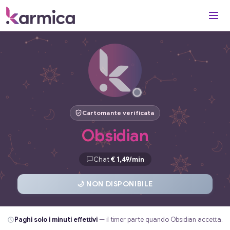
Cartomante verificata
Obsidian
Chat
€ 1,49/min
🌙 NON DISPONIBILE
Paghi solo i minuti effettivi
— il timer parte quando Obsidian accetta.