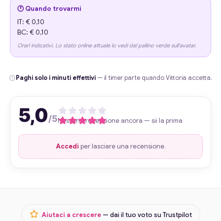
🕐 Quando trovarmi
IT: € 0,10
BC: € 0,10
Orari indicativi. Lo stato online attuale lo vedi dal pallino verde sull'avatar.
Paghi solo i minuti effettivi
— il timer parte quando Vittoria accetta.
5,0
/5
Nessuna recensione ancora — sii la prima
Accedi
per lasciare una recensione.
Aiutaci a crescere
— dai il tuo voto su Trustpilot